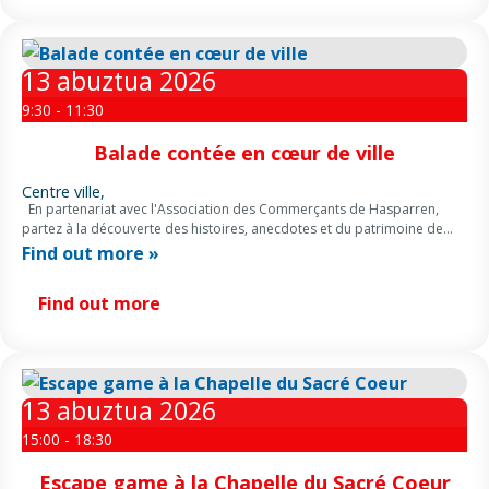
13
abuztua
2026
9:30 - 11:30
Balade contée en cœur de ville
Centre ville,
En partenariat avec l'Association des Commerçants de Hasparren,
partez à la découverte des histoires, anecdotes et du patrimoine de
Hasparren les mardis et jeudi d’été à partir de 09:30 […]
Find out more »
Find out more
13
abuztua
2026
15:00 - 18:30
Escape game à la Chapelle du Sacré Coeur