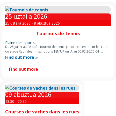
25
uztaila
2026
25 uztaila 2026 - 8 abuztua 2026
Tournois de tennis
Plaine des sports,
Du 25 juillet au 08 août, tournoi de tennis juniors et senior sur les cours
du stade Xapitalea. Inscriptions TEN'UP ou JA au 06.95.26.75.64
Screenshot
Find out more »
Find out more
09
abuztua
2026
18:30 - 20:30
Courses de vaches dans les rues