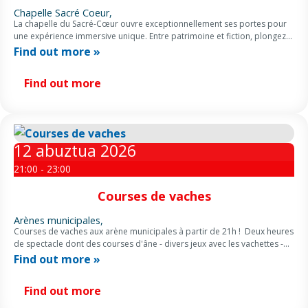
Chapelle Sacré Coeur,
La chapelle du Sacré-Cœur ouvre exceptionnellement ses portes pour
une expérience immersive unique. Entre patrimoine et fiction, plongez
dans un escape game scénarisé au cœur des fresques et des mystères
Find out more »
du lieu. […]
Find out more
12
abuztua
2026
21:00 - 23:00
Courses de vaches
Arènes municipales,
Courses de vaches aux arène municipales à partir de 21h ! Deux heures
de spectacle dont des courses d'âne - divers jeux avec les vachettes -
prime à la cocarde […]
Find out more »
Find out more