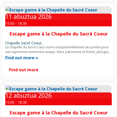
11
abuztua
2026
15:00 - 18:30
Escape game à la Chapelle du Sacré Coeur
Chapelle Sacré Coeur,
La chapelle du Sacré-Cœur ouvre exceptionnellement ses portes pour
une expérience immersive unique. Entre patrimoine et fiction, plongez
dans un escape game scénarisé au cœur des fresques et des mystères
Find out more »
du lieu. […]
Find out more
12
abuztua
2026
15:00 - 18:30
Escape game à la Chapelle du Sacré Coeur