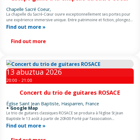
Chapelle Sacré Coeur,
La chapelle du Sacré-Cœur ouvre exceptionnellement ses portes pour
une expérience immersive unique. Entre patrimoine et fiction, plongez
dans un escape game scénarisé au cœur des fresques et des mystères
Find out more »
du lieu. […]
Find out more
13
abuztua
2026
20:00 - 21:00
Concert du trio de guitares ROSACE
Église Saint Jean Baptiste,
Hasparren
,
France
+ Google Map
Le trio de guitares classiques ROSACE se produira à l’église St Jean
Baptiste le 13 août à partir de 20h00 Porté par l’association
Guitaradour, le groupe interprétera des œuvres de […]
Find out more »
Find out more