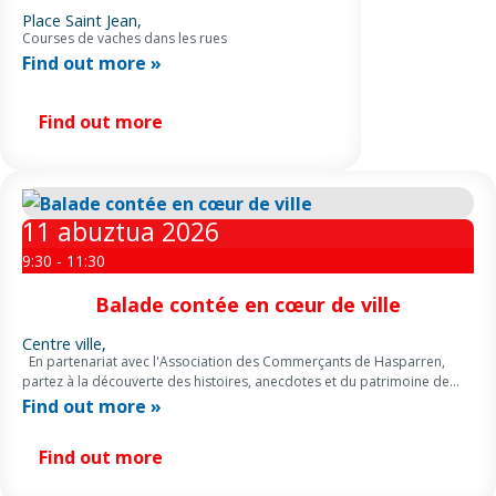
Place Saint Jean,
Courses de vaches dans les rues
Find out more »
Find out more
11
abuztua
2026
9:30 - 11:30
Balade contée en cœur de ville
Centre ville,
En partenariat avec l'Association des Commerçants de Hasparren,
partez à la découverte des histoires, anecdotes et du patrimoine de
Hasparren les mardis et jeudi d’été à partir de 09:30 […]
Find out more »
Find out more