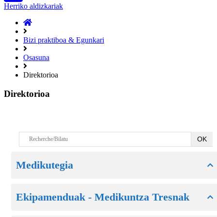
Herriko aldizkariak
ongietorri
Bizi praktiboa & Egunkari
Osasuna
Direktorioa
Direktorioa
Medikutegia
Ekipamenduak - Medikuntza Tresnak