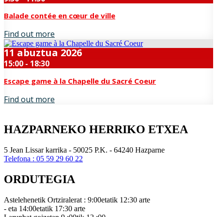
Balade contée en cœur de ville
Find out more
11
abuztua
2026
15:00 - 18:30
Escape game à la Chapelle du Sacré Coeur
Find out more
HAZPARNEKO HERRIKO ETXEA
5 Jean Lissar karrika - 50025 P.K. - 64240 Hazparne
Telefona : 05 59 29 60 22
ORDUTEGIA
Astelehenetik Ortziralerat : 9:00etatik 12:30 arte
- eta 14:00etatik 17:30 arte