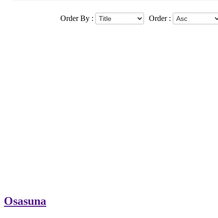
Order By :
Order :
Osasuna