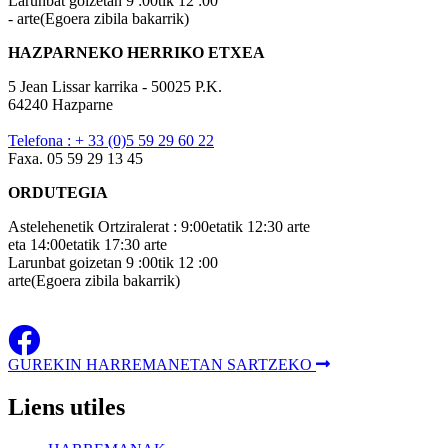
Larunbat goizetan 9 :00tik 12 :00
- arte(Egoera zibila bakarrik)
HAZPARNEKO HERRIKO ETXEA
5 Jean Lissar karrika - 50025 P.K.
64240 Hazparne
Telefona : + 33 (0)5 59 29 60 22
Faxa. 05 59 29 13 45
ORDUTEGIA
Astelehenetik Ortziralerat : 9:00etatik 12:30 arte
eta 14:00etatik 17:30 arte
Larunbat goizetan 9 :00tik 12 :00
arte(Egoera zibila bakarrik)
GUREKIN HARREMANETAN SARTZEKO
Liens
utiles