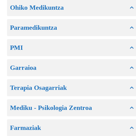
Ohiko Medikuntza
Paramedikuntza
PMI
Garraioa
Terapia Osagarriak
Mediku - Psikologia Zentroa
Farmaziak