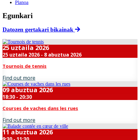
Planoa
Egunkari
Datozen gertakari bikainak
25
uztaila
2026
25 uztaila 2026 - 8 abuztua 2026
Tournois de tennis
Find out more
09
abuztua
2026
18:30 - 20:30
Courses de vaches dans les rues
Find out more
11
abuztua
2026
9:30 - 11:30