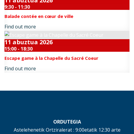
11
abuztua
2026
9:30 - 11:30
Balade contée en cœur de ville
Find out more
11
abuztua
2026
15:00 - 18:30
Escape game à la Chapelle du Sacré Coeur
Find out more
ORDUTEGIA
Astelehenetik Ortziralerat : 9:00etatik 12:30 arte