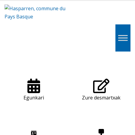
Hasparren,
Hazparne,
Pays
Basque
Egunkari
Zure desmartxak