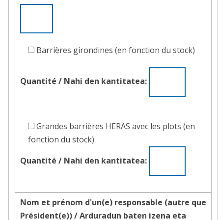
:
20cm;
40cm;
60cm;
Barrières
Barrières girondines (en fonction du stock)
80cm)
girondines
(
(en
Quantité / Nahi den kantitatea:
Montage
fonction
à
du
la
Grandes
stock)
charge
barrières
Grandes barrières HERAS avec les plots (en
de
HERAS
fonction du stock)
l'organisateur
avec
Quantité / Nahi den kantitatea:
)
les
plots
(en
Nom et prénom d'un(e) responsable (autre que
fonction
Président(e)) /
Arduradun baten izena eta
du