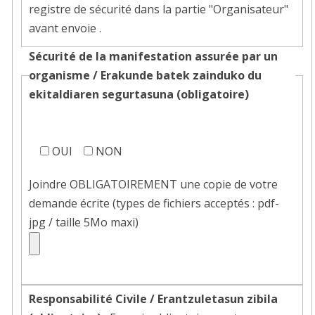
registre de sécurité dans la partie "Organisateur"
avant envoie .
Sécurité de la manifestation assurée par un
organisme /
Erakunde batek zainduko du
ekitaldiaren segurtasuna
(obligatoire)
Sécurité
de
OUI
NON
la
Joindre OBLIGATOIREMENT une copie de votre
manifestation
demande écrite (types de fichiers acceptés : pdf-
assurée
jpg / taille 5Mo maxi)
par
un
organisme
Responsabilité Civile /
Erantzuletasun zibila