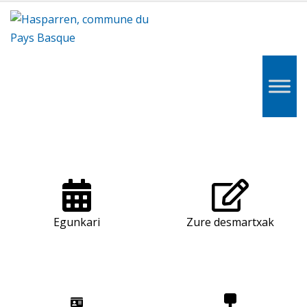
Hasparren,
Hazparne,
Pays
Basque
Egunkari
Zure desmartxak