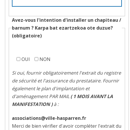
domaine
public
?
Avez-vous l'intention d'installer un chapiteau /
barnum ?
Karpa bat ezartzekoa ote duzue?
(obligatoire)
Avez-
vous
OUI
NON
l'intention
Si oui, fournir obligatoirement l'extrait du registre
d'installer
de sécurité et l'assurance du prestataire. Fournir
un
également le plan d'implantation et
chapiteau
d'aménagement PAR MAIL
( 1 MOIS AVANT LA
?
MANIFESTATION )
à :
associations@ville-hasparren.fr
Merci de bien vérifier d'avoir compléter l'extrait du