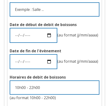
Autre
lieu
de
debit
Date de début de debit de boissons
de
(au format jj/mm/aaaa)
boissons
Date de fin de l'évènement
(au format jj/mm/aaaa)
Horaires de debit de boissons
(au format 10h00 - 22h00)