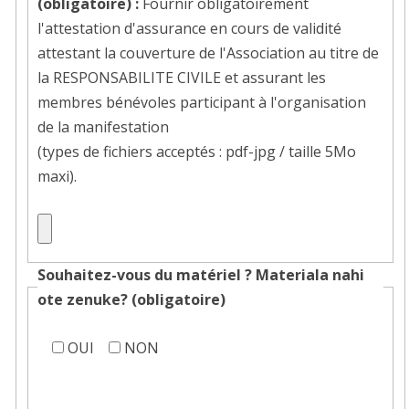
(obligatoire) :
Fournir obligatoirement
l'attestation d'assurance en cours de validité
attestant la couverture de l'Association au titre de
la RESPONSABILITE CIVILE et assurant les
membres bénévoles participant à l'organisation
de la manifestation
(types de fichiers acceptés : pdf-jpg / taille 5Mo
maxi).
Téléchargez
votre
fichier
Souhaitez-vous du matériel ?
Materiala nahi
ote zenuke?
(obligatoire)
Souhaitez-
OUI
NON
vous
Podium
du