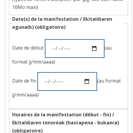
10Mo maxi)
Date(s) de la manifestation / Ekitaldiaren
eguna(k) (obligatoire)
Date
Date de début
(au
de
début
format jj/mm/aaaa)
de
l'évènement
Date
Date de fin
(au format
de
fin
jj/mm/aaaa)
de
l'évènement
Horaires de la manifestation (début - fin) /
Ekitaldiaren tenoreak (hastapena - bukaera)
(obligatoire)