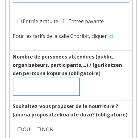
autre
Entrée
salle
gratuite,
Entrée gratuite
Entrée payante
entrée
Pour les tarifs de la salle Choribit, cliquer
ici
.
payante
Nombre de personnes attendues (public,
organisateurs, participants,...) /
Igurikatzen
den pertsona kopurua (obligatoire)
Souhaitez-vous proposer de la nourriture ?
Janaria proposatzekoa ote duzu?
(obligatoire)
OUI
NON