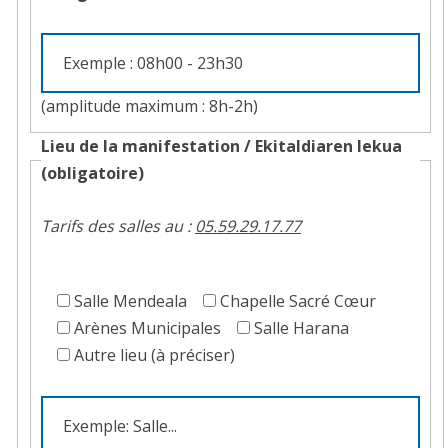
(amplitude maximum : 8h-2h)
Lieu de la manifestation /
Ekitaldiaren lekua
(obligatoire)
Tarifs des salles au :
05.59.29.17.77
Choisissez
le
Salle Mendeala
Chapelle Sacré Cœur
lieu
Arènes Municipales
Salle Harana
de
Autre lieu (à préciser)
la
ou
manifestation
choisissez
une