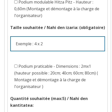
modulable
Podium modulable Hitza Pitz - Hauteur :
matériel
Hitza
0,60m (Montage et démontage à la charge de
?
Pitz
l'organisateur)
-
Taille souhaitée /
Nahi den izaria:
(obligatoire)
Hauteur
:
0,60m
(Montage
à
Podium
la
praticable
Podium praticable - Dimensions : 2mx1
charge
-
(hauteur possible : 20cm; 40cm; 60cm; 80cm) (
de
Dimensions
Montage et démontage à la charge de
l'organisateur)
:
l'organisateur )
2mx1
Quantité souhaitée (max:5) /
Nahi den
(hauteur
kantitatea:
possible