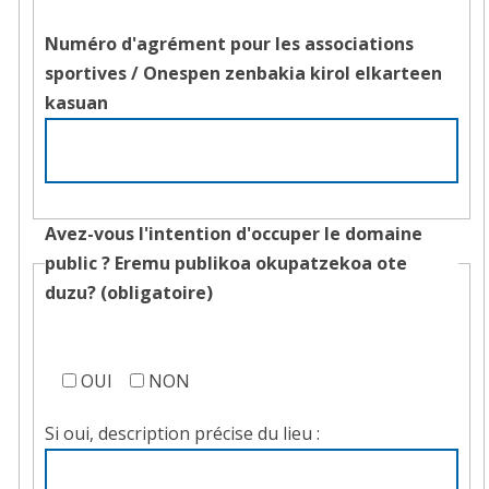
Numéro d'agrément pour les associations
sportives /
Onespen zenbakia kirol elkarteen
kasuan
Avez-vous l'intention d'occuper le domaine
public ?
Eremu publikoa okupatzekoa ote
duzu?
(obligatoire)
Avez-
vous
OUI
NON
l'intention
Si oui, description précise du lieu :
d'occuper
le