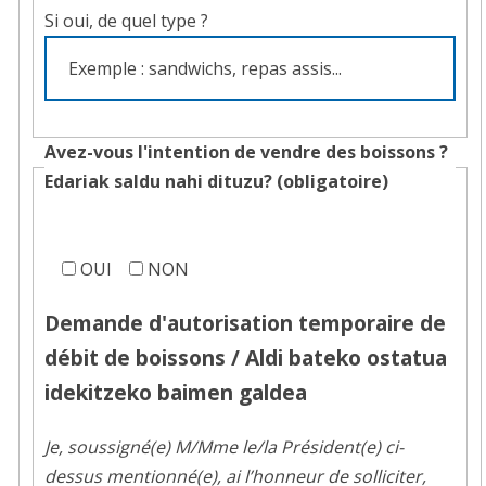
Si oui, de quel type ?
Avez-vous l'intention de vendre des boissons ?
Edariak saldu nahi dituzu? (obligatoire)
Avez-
vous
OUI
NON
besoin
Demande d'autorisation temporaire de
d'une
débit de boissons /
Aldi bateko ostatua
autorisation
de
idekitzeko baimen galdea
débit
de
Je, soussigné(e) M/Mme le/la Président(e) ci-
boissons
dessus mentionné(e), ai l’honneur de solliciter,