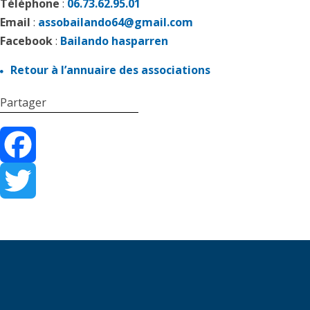
Téléphone
:
06.73.62.95.01
Email
:
assobailando64@gmail.com
Facebook
:
Bailando hasparren
Retour à l’annuaire des associations
Partager
Facebook
Twitter