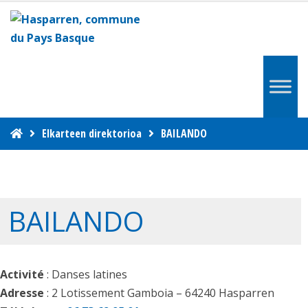
Elkarteen direktorioa
BAILANDO
BAILANDO
Activité
: Danses latines
Adresse
: 2 Lotissement Gamboia – 64240
Hasparren