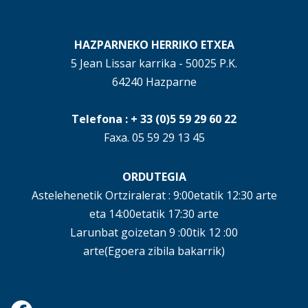
HAZPARNEKO HERRIKO ETXEA
5 Jean Lissar karrika - 50025 P.K.
64240 Hazparne
Telefona : + 33 (0)5 59 29 60 22
Faxa. 05 59 29 13 45
ORDUTEGIA
Astelehenetik Ortziralerat : 9:00etatik 12:30 arte
eta 14:00etatik 17:30 arte
Larunbat goizetan 9 :00tik 12 :00
arte(Egoera zibila bakarrik)