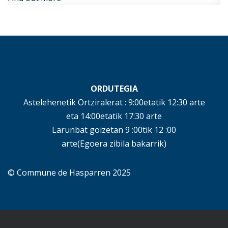
ORDUTEGIA
Astelehenetik Ortziralerat : 9:00etatik 12:30 arte
eta 14:00etatik 17:30 arte
Larunbat goizetan 9 :00tik 12 :00
arte(Egoera zibila bakarrik)
© Commune de Hasparren 2025