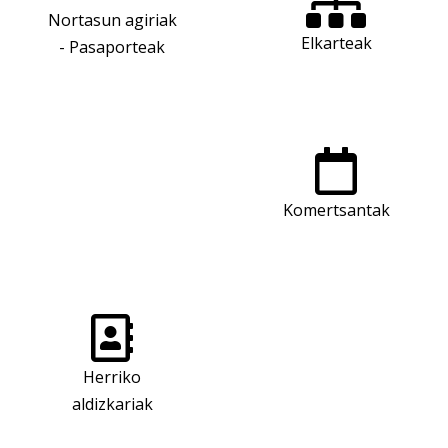
Nortasun agiriak
Elkarteak
- Pasaporteak
Komertsantak
Herriko
aldizkariak