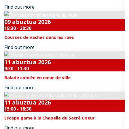
Find out more
09
abuztua
2026
18:30 - 20:30
Courses de vaches dans les rues
Find out more
11
abuztua
2026
9:30 - 11:30
Balade contée en cœur de ville
Find out more
11
abuztua
2026
15:00 - 18:30
Escape game à la Chapelle du Sacré Coeur
Find out more