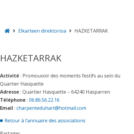
ongietorri
Elkarteen direktorioa
HAZKETARRAK
HAZKETARRAK
Activité
: Promouvoir des moments festifs au sein du
Quartier Hasquette
Adresse
: Quartier Hasquette – 64240 Hasparren
Téléphone
:
06.86.56.22.16
Email
:
charpenteduhart@hotmail.com
Retour à l’annuaire des associations
Partager