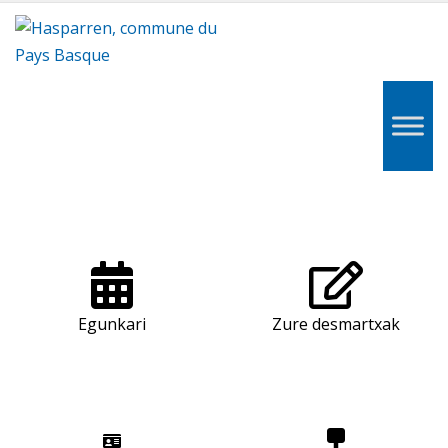
Hasparren,
Hazparne,
Pays
Basque
Egunkari
Zure desmartxak