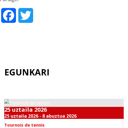
Facebook
Twitter
EGUNKARI
Datozen gertakari bikainak
25
uztaila
2026
25 uztaila 2026 - 8 abuztua 2026
Tournois de tennis