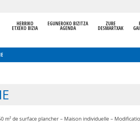
HERRIKO
EGUNEROKO BIZITZA
ZURE
ETXEKO BIZIA
AGENDA
DESMARTXAK
GAI
IE
IE
50 m² de surface plancher – Maison individuelle – Modificati