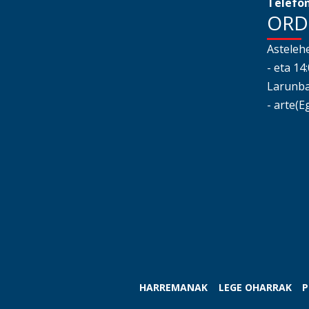
Telefon
ORD
Astelehe
- eta 14
Larunbat
- arte(E
HARREMANAK
LEGE OHARRAK
P