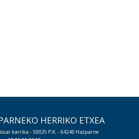
PARNEKO HERRIKO ETXEA
issar karrika - 50025 P.K. - 64240 Hazparne