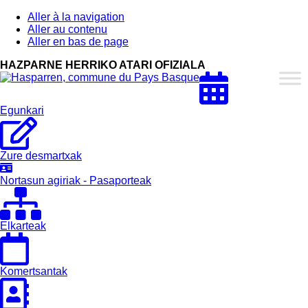
Aller à la navigation
Aller au contenu
Aller en bas de page
HAZPARNE HERRIKO ATARI OFIZIALA
Hasparren,
Hazparne,
Pays
Egunkari
Basque
Zure desmartxak
Nortasun agiriak - Pasaporteak
Elkarteak
Komertsantak