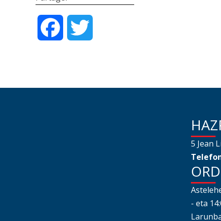
Facebook
Twitter
HAZ
5 Jean L
Telefon
ORD
Astelehe
- eta 14
Larunbat