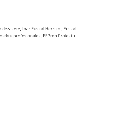
dezakete, Ipar Euskal Herriko , Euskal
oiektu profesionalek, EEPren Proiektu