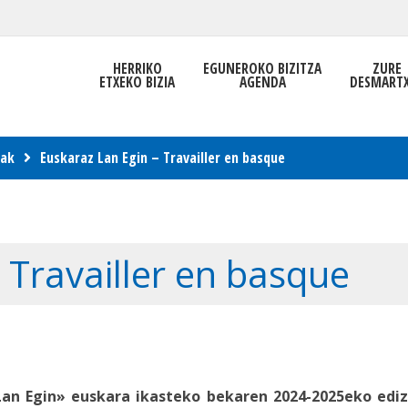
HERRIKO
EGUNEROKO BIZITZA
ZURE
ETXEKO BIZIA
AGENDA
DESMART
iak
Euskaraz Lan Egin – Travailler en basque
 Travailler en basque
an Egin» euskara ikasteko bekaren 2024-2025eko edizi