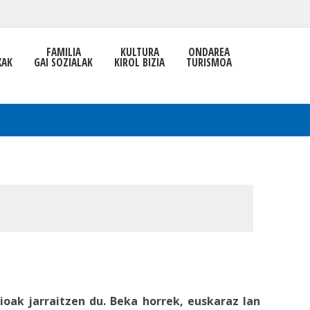
FAMILIA
KULTURA
ONDAREA
XAK
GAI SOZIALAK
KIROL BIZIA
TURISMOA
oak jarraitzen du. Beka horrek, euskaraz lan