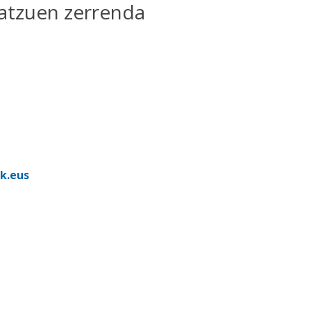
batzuen zerrenda
k.eus