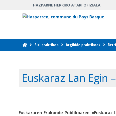
HAZPARNE HERRIKO ATARI OFIZIALA
Bizi praktiboa
Argibide praktikoak
Berr
Euskaraz Lan Egin –
Euskararen Erakunde Publikoaren «Euskaraz L