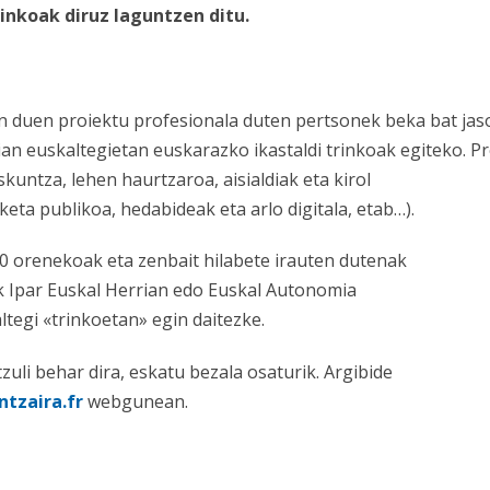
nkoak diruz laguntzen ditu.
n duen proiektu profesionala duten pertsonek beka bat jaso 
 euskaltegietan euskarazko ikastaldi trinkoak egiteko. Pr
kuntza, lehen haurtzaroa, aisialdiak eta kirol
rketa publikoa, hedabideak eta arlo digitala, etab…).
0 orenekoak eta zenbait hilabete irauten dutenak
ek Ipar Euskal Herrian edo Euskal Autonomia
egi «trinkoetan» egin daitezke.
zuli behar dira, eskatu bezala osaturik. Argibide
tzaira.fr
webgunean.