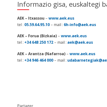
Informazio gisa, euskaltegi 
AEK – Itxassou
–
www.aek.eus
tel :
05.59.64.95.10
– mail :
6h-info@aek.eus
AEK – Forua (Bizkaia)
–
www.aek.eus
tel :
+34 648 250 172
– mail :
aek@aek.eus
AEK – Arantza (Nafarroa)
–
www.aek.eus
tel :
+34 946 464 000
– mail :
udabarnetegiak@ae
Partager