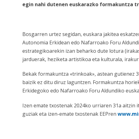
egin nahi dutenen euskarazko formakuntza tri
Bosgarren urtez segidan, euskara jakitea eskatze
Autonomia Erkidean edo Nafarroako Foru Aldundian
estrategikoarekin izan beharko dute lotura (irakas
jarduerak, heziketa artistikoa eta kulturala, iraku
Bekak formakuntza «trinkoak», astean gutienez 3
baizik ez ditu diruz laguntzen. Formakuntza hori
Erkidegoko edo Nafarroako Foru Aldundiko euskalt
Izen emate txostenak 2024ko urriaren 31a aitzin it
guziak eta izen-emate txostenak EEPren
www.min