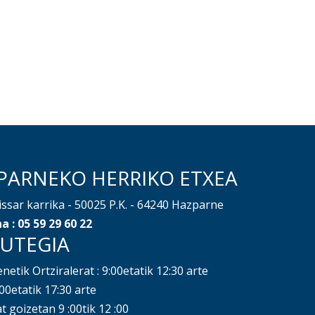
PARNEKO HERRIKO ETXEA
issar karrika - 50025 P.K. - 64240 Hazparne
a : 05 59 29 60 22
UTEGIA
netik Ortziralerat : 9:00etatik 12:30 arte
:00etatik 17:30 arte
 goizetan 9 :00tik 12 :00