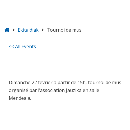
ongietorri
Ekitaldiak
Tournoi de mus
<< All Events
Tournoi de mus
22
otsaila
2026
Dimanche 22 février à partir de 15h, tournoi de mus
organisé par l’association Jauzika en salle
Mendeala.