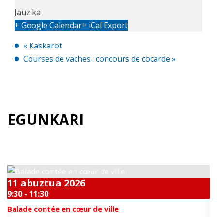
Jauzika
+ Google Calendar
+ iCal Export
«
Kaskarot
Courses de vaches : concours de cocarde
»
EGUNKARI
Datozen gertakari bikainak
11
abuztua
2026
9:30 - 11:30
Balade contée en cœur de ville