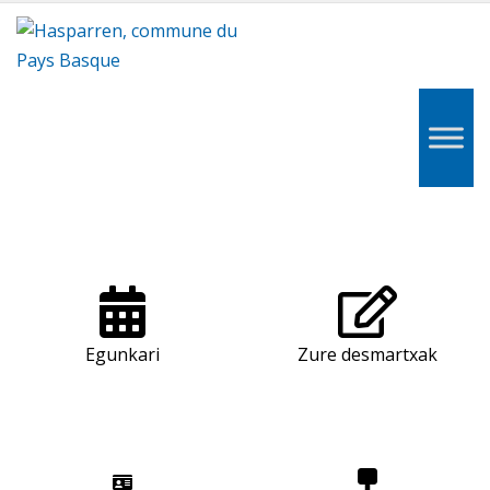
Hasparren,
Hazparne,
Pays
Basque
Egunkari
Zure desmartxak