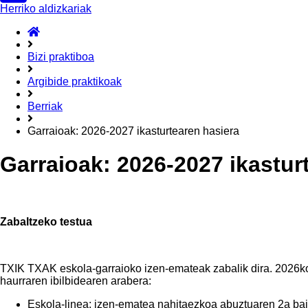
Herriko aldizkariak
ongietorri
Bizi praktiboa
Argibide praktikoak
Berriak
Garraioak: 2026-2027 ikasturtearen hasiera
Garraioak: 2026-2027 ikastur
Zabaltzeko testua
TXIK TXAK eskola-garraioko izen-emateak zabalik dira. 2026ko
haurraren ibilbidearen arabera:
Eskola-linea: izen-ematea nahitaezkoa abuztuaren 2a ba