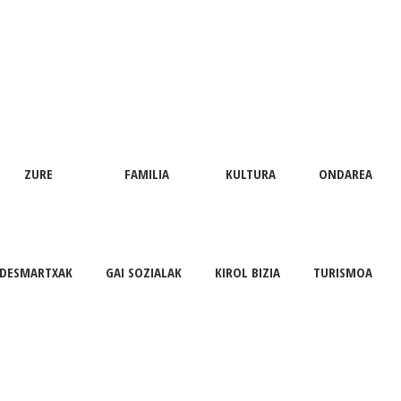
ZURE
FAMILIA
KULTURA
ONDAREA
DESMARTXAK
GAI SOZIALAK
KIROL BIZIA
TURISMOA