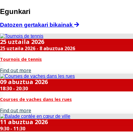
Egunkari
Datozen gertakari bikainak
25
uztaila
2026
25 uztaila 2026 - 8 abuztua 2026
Tournois de tennis
Find out more
09
abuztua
2026
18:30 - 20:30
Courses de vaches dans les rues
Find out more
11
abuztua
2026
9:30 - 11:30