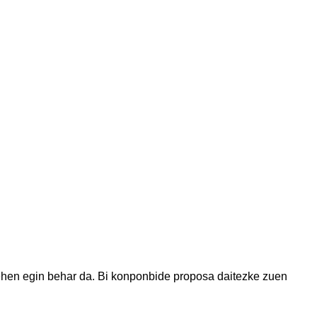
ehen egin behar da. Bi konponbide proposa daitezke zuen