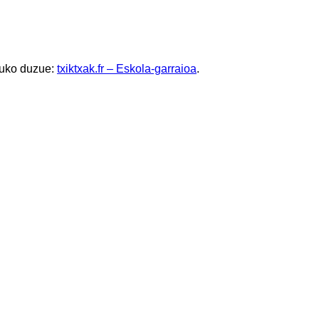
tuko duzue:
txiktxak.fr – Eskola-garraioa
.