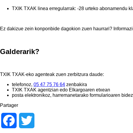
TXIK TXAK linea erregularrak: -28 urteko abonamendu kl
Ez dakizue zein konponbide dagokion zuen haurrari? Informaz
Galderarik?
TXIK TXAK-eko agenteak zuen zerbitzura daude:
telefonoz,
05 47 75 76 64
zenbakira
TXIK TXAK agentzian edo Elkargoaren etxean
posta elektronikoz, harremanetarako formularioaren bide
Partager
Facebook
Twitter