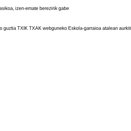
asikoa, izen-emate berezirik gabe
io guztia TXIK TXAK webguneko Eskola-garraioa atalean aurki
z