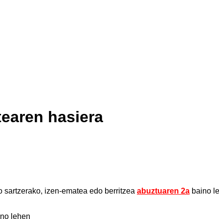
tearen hasiera
 sartzerako, izen-ematea edo berritzea
abuztuaren 2a
baino l
ino lehen