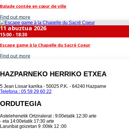
Balade contée en cœur de ville
Find out more
11
abuztua
2026
15:00 - 18:30
Escape game à la Chapelle du Sacré Coeur
Find out more
HAZPARNEKO HERRIKO ETXEA
5 Jean Lissar karrika - 50025 P.K. - 64240 Hazparne
Telefona : 05 59 29 60 22
ORDUTEGIA
Astelehenetik Ortziralerat : 9:00etatik 12:30 arte
- eta 14:00etatik 17:30 arte
Larunbat goizetan 9 :00tik 12 :00