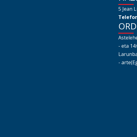
5 Jean L
Telefon
ORD
Astelehe
- eta 14
Larunbat
- arte(E