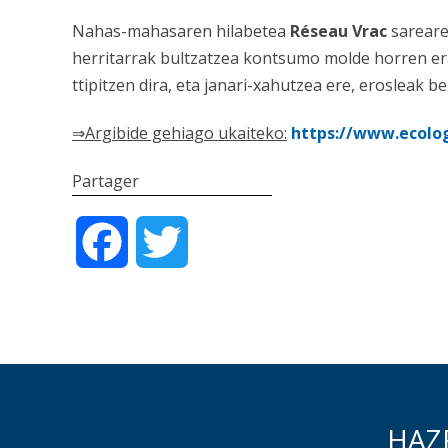
Nahas-mahasaren hilabetea
Réseau Vrac
sarear
herritarrak bultzatzea kontsumo molde horren er
ttipitzen dira, eta janari-xahutzea ere, erosleak b
⇒
Argibide gehiago ukaiteko:
https://www.ecolog
Partager
Facebook
Twitter
HAZ