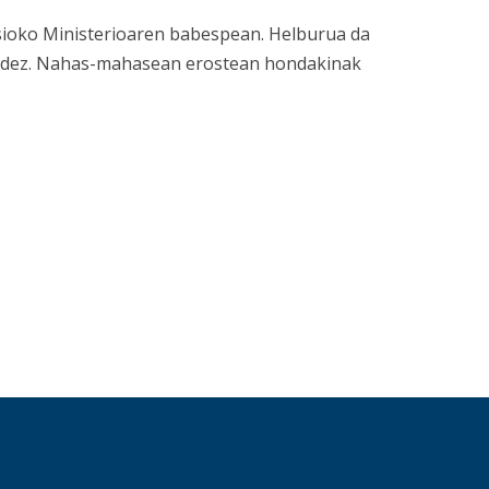
sioko Ministerioaren babespean.
Helburua da
 bidez. Nahas-mahasean erostean hondakinak