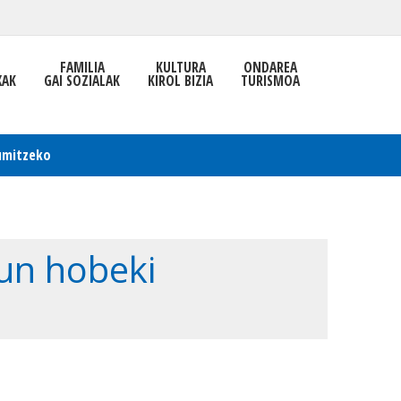
FAMILIA
KULTURA
ONDAREA
XAK
GAI SOZIALAK
KIROL BIZIA
TURISMOA
umitzeko
un hobeki