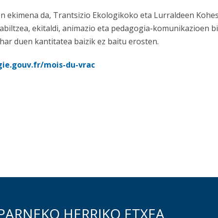
en
ekimena da, Trantsizio Ekologikoko eta Lurraldeen Kohe
abiltzea, ekitaldi, animazio eta pedagogia-komunikazioen
ehar duen kantitatea baizik ez baitu erosten.
ie.gouv.fr/mois-du-vrac
PARNEKO HERRIKO ETXEA