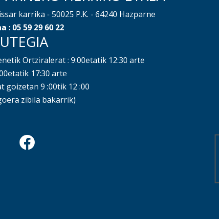
issar karrika - 50025 P.K. - 64240 Hazparne
a : 05 59 29 60 22
UTEGIA
netik Ortziralerat : 9:00etatik 12:30 arte
:00etatik 17:30 arte
 goizetan 9 :00tik 12 :00
goera zibila bakarrik)