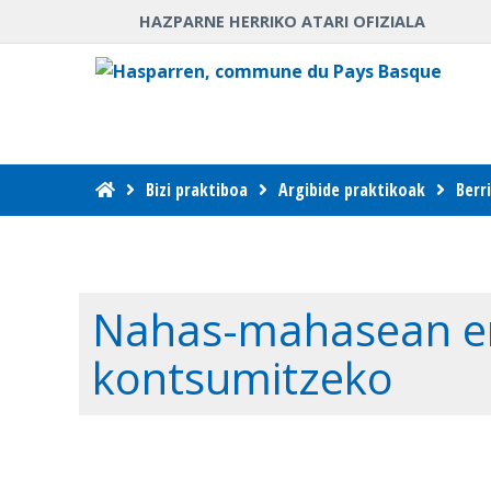
HAZPARNE HERRIKO ATARI OFIZIALA
Bizi praktiboa
Argibide praktikoak
Berr
Nahas-mahasean ero
kontsumitzeko