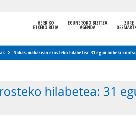
HERRIKO
EGUNEROKO BIZITZA
ZURE
ETXEKO BIZIA
AGENDA
DESMART
iak
Nahas-mahasean erosteko hilabetea: 31 egun hobeki konts
steko hilabetea: 31 eg