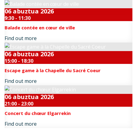
06
abuztua
2026
9:30 - 11:30
Balade contée en cœur de ville
Find out more
06
abuztua
2026
15:00 - 18:30
Escape game à la Chapelle du Sacré Coeur
Find out more
06
abuztua
2026
21:00 - 23:00
Concert du chœur Elgarrekin
Find out more