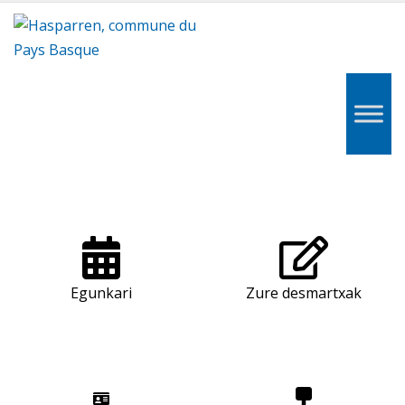
Hasparren,
Hazparne,
Pays
Basque
Egunkari
Zure desmartxak