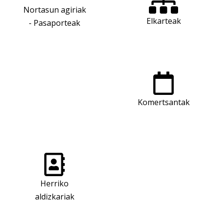
Nortasun agiriak
Elkarteak
- Pasaporteak
Komertsantak
Herriko
aldizkariak