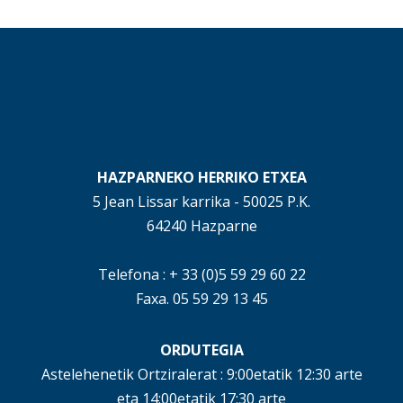
HAZPARNEKO HERRIKO ETXEA
5 Jean Lissar karrika - 50025 P.K.
64240 Hazparne
Telefona : + 33 (0)5 59 29 60 22
Faxa. 05 59 29 13 45
ORDUTEGIA
Astelehenetik Ortziralerat : 9:00etatik 12:30 arte
eta 14:00etatik 17:30 arte