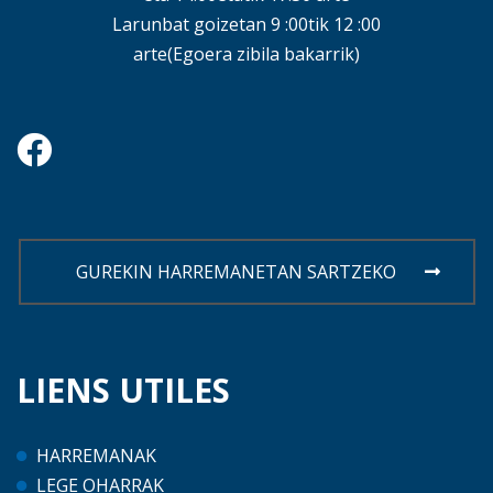
Larunbat goizetan 9 :00tik 12 :00
arte(Egoera zibila bakarrik)
GUREKIN HARREMANETAN SARTZEKO
LIENS
UTILES
HARREMANAK
LEGE OHARRAK