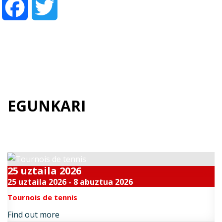
Facebook
Twitter
EGUNKARI
Datozen gertakari bikainak
25
uztaila
2026
25 uztaila 2026 - 8 abuztua 2026
Tournois de tennis
Find out more