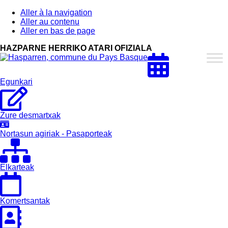
Aller à la navigation
Aller au contenu
Aller en bas de page
HAZPARNE HERRIKO ATARI OFIZIALA
Hasparren,
Hazparne,
Pays
Egunkari
Basque
Zure desmartxak
Nortasun agiriak - Pasaporteak
Elkarteak
Komertsantak