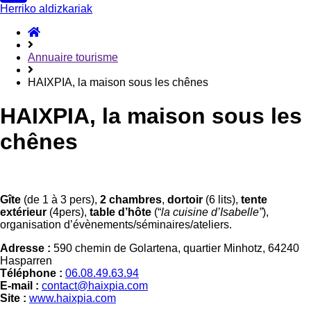
Herriko aldizkariak
ongietorri
Annuaire tourisme
HAIXPIA, la maison sous les chênes
HAIXPIA, la maison sous les
chênes
Gîte
(de 1 à 3 pers),
2 chambres
,
dortoir
(6 lits),
tente
extérieur
(4pers),
table d’hôte
(“
la cuisine d’Isabelle”
),
organisation d’évènements/séminaires/ateliers.
Adresse :
590 chemin de Golartena, quartier Minhotz, 64240
Hasparren
Téléphone :
06.08.49.63.94
E-mail :
contact@haixpia.com
Site :
www.haixpia.com