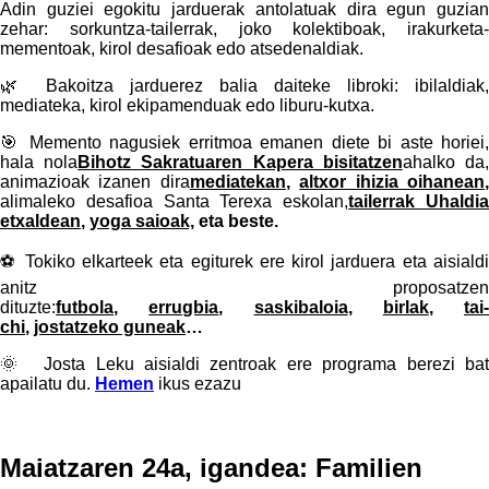
Adin guziei egokitu jarduerak antolatuak dira egun guzian
zehar:
sorkuntza-tailerrak, joko kolektiboak, irakurketa-
mementoak, kirol desafioak edo atsedenaldiak.
🌿 Bakoitza jarduerez balia daiteke libroki: ibilaldiak,
mediateka, kirol ekipamenduak edo liburu-kutxa.
🎯
Memento nagusiek erritmoa emanen diete bi aste horiei
hala nola
Bihotz Sakratuaren Kapera bisitatzen
ahalko da
animazioak izanen dira
mediatekan
,
altxor ihizia oihanean
alimaleko desafioa Santa Terexa eskolan,
tailerrak Uhaldi
etxaldean
,
yoga saioak,
eta beste.
⚽
Tokiko elkarteek eta egiturek ere kirol jarduera eta aisiald
anitz proposatzen
dituzte:
futbola
,
errugbia
,
saskibaloia
,
birlak
,
tai-
chi
,
jostatzeko guneak
…
🌞 Josta Leku aisialdi zentroak ere programa berezi bat
apailatu du.
Hemen
ikus ezazu
Maiatzaren 24a, igandea:
Familien