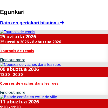
Egunkari
Datozen gertakari bikainak
25
uztaila
2026
25 uztaila 2026 - 8 abuztua 2026
Tournois de tennis
Find out more
09
abuztua
2026
18:30 - 20:30
Courses de vaches dans les rues
Find out more
11
abuztua
2026
9:30 - 11:30