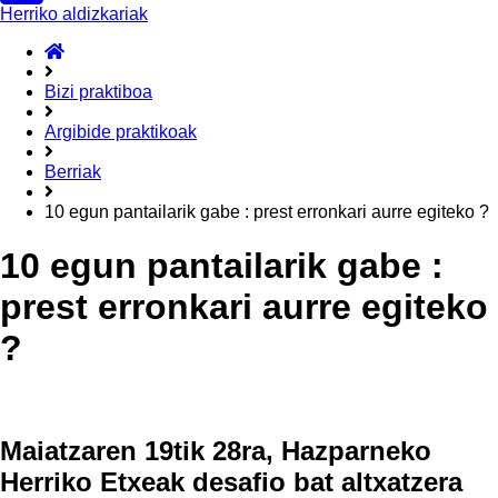
Herriko aldizkariak
ongietorri
Bizi praktiboa
Argibide praktikoak
Berriak
10 egun pantailarik gabe : prest erronkari aurre egiteko ?
10 egun pantailarik gabe :
prest erronkari aurre egiteko
?
Maiatzaren 19tik 28ra, Hazparneko
Herriko Etxeak desafio bat altxatzera