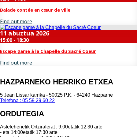
Balade contée en cœur de ville
Find out more
11
abuztua
2026
15:00 - 18:30
Escape game à la Chapelle du Sacré Coeur
Find out more
HAZPARNEKO HERRIKO ETXEA
5 Jean Lissar karrika - 50025 P.K. - 64240 Hazparne
Telefona : 05 59 29 60 22
ORDUTEGIA
Astelehenetik Ortziralerat : 9:00etatik 12:30 arte
- eta 14:00etatik 17:30 arte