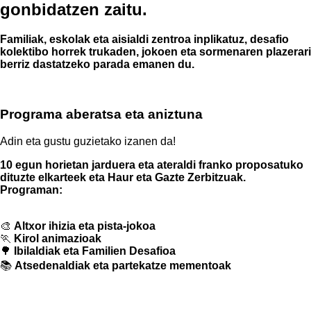
gonbidatzen zaitu.
Familiak, eskolak eta aisialdi zentroa inplikatuz, desafio
kolektibo horrek trukaden, jokoen eta sormenaren plazerari
berriz dastatzeko parada emanen du.
Programa aberatsa eta aniztuna
Adin eta gustu guzietako izanen da!
10 egun horietan jarduera eta ateraldi franko proposatuko
dituzte elkarteek eta Haur eta Gazte Zerbitzuak.
Programan:
🎨
Altxor ihizia eta pista-jokoa
🏃
Kirol animazioak
🌳
Ibilaldiak eta Familien Desafioa
📚
Atsedenaldiak eta partekatze mementoak