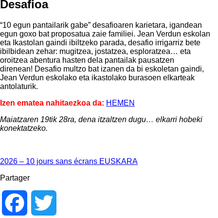
Desafioa
“10 egun pantailarik gabe” desafioaren karietara, igandean
egun goxo bat proposatua zaie familiei. Jean Verdun eskolan
eta Ikastolan gaindi ibiltzeko parada, desafio irrigarriz bete
ibilbidean zehar: mugitzea, jostatzea, esploratzea… eta
oroitzea abentura hasten dela pantailak pausatzen
direnean! Desafio multzo bat izanen da bi eskoletan gaindi,
Jean Verdun eskolako eta ikastolako burasoen elkarteak
antolaturik.
Izen ematea nahitaezkoa da:
HEMEN
Maiatzaren 19tik 28ra, dena itzaltzen dugu… elkarri hobeki
konektatzeko.
2026 – 10 jours sans écrans EUSKARA
Partager
Facebook
Twitter