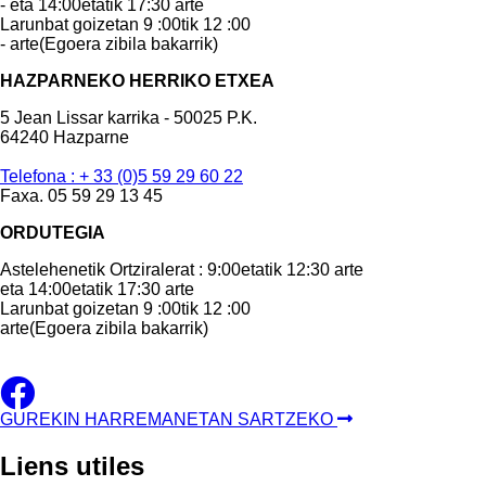
- eta 14:00etatik 17:30 arte
Larunbat goizetan 9 :00tik 12 :00
- arte(Egoera zibila bakarrik)
HAZPARNEKO HERRIKO ETXEA
5 Jean Lissar karrika - 50025 P.K.
64240 Hazparne
Telefona : + 33 (0)5 59 29 60 22
Faxa. 05 59 29 13 45
ORDUTEGIA
Astelehenetik Ortziralerat : 9:00etatik 12:30 arte
eta 14:00etatik 17:30 arte
Larunbat goizetan 9 :00tik 12 :00
arte(Egoera zibila bakarrik)
GUREKIN HARREMANETAN SARTZEKO
Liens
utiles