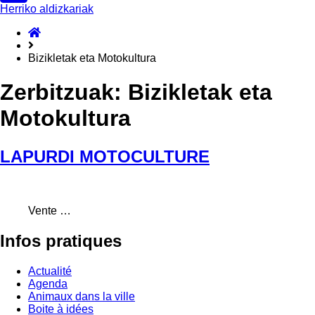
Herriko aldizkariak
ongietorri
Bizikletak eta Motokultura
Zerbitzuak:
Bizikletak eta
Motokultura
LAPURDI MOTOCULTURE
Vente …
Infos
pratiques
Actualité
Agenda
Animaux dans la ville
Boite à idées