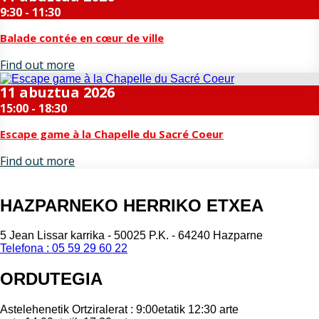
9:30 - 11:30
Balade contée en cœur de ville
Find out more
11
abuztua
2026
15:00 - 18:30
Escape game à la Chapelle du Sacré Coeur
Find out more
HAZPARNEKO HERRIKO ETXEA
5 Jean Lissar karrika - 50025 P.K. - 64240 Hazparne
Telefona : 05 59 29 60 22
ORDUTEGIA
Astelehenetik Ortziralerat : 9:00etatik 12:30 arte