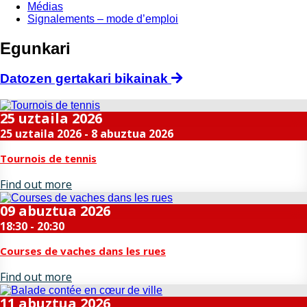
Médias
Signalements – mode d’emploi
Egunkari
Datozen gertakari bikainak
25
uztaila
2026
25 uztaila 2026 - 8 abuztua 2026
Tournois de tennis
Find out more
09
abuztua
2026
18:30 - 20:30
Courses de vaches dans les rues
Find out more
11
abuztua
2026