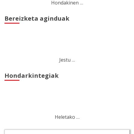
Hondakinen …
Bereizketa aginduak
Jestu …
Hondarkintegiak
Heletako …