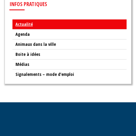
INFOS
PRATIQUES
Actualité
Agenda
Animaux dans la ville
Boite à idées
Médias
Signalements – mode d’emploi