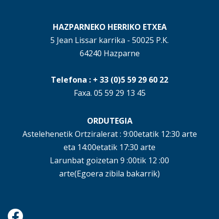
HAZPARNEKO HERRIKO ETXEA
5 Jean Lissar karrika - 50025 P.K.
64240 Hazparne
Telefona : + 33 (0)5 59 29 60 22
Faxa. 05 59 29 13 45
ORDUTEGIA
Astelehenetik Ortziralerat : 9:00etatik 12:30 arte
eta 14:00etatik 17:30 arte
Larunbat goizetan 9 :00tik 12 :00
arte(Egoera zibila bakarrik)