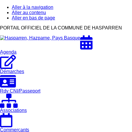
Aller à la navigation
Aller au contenu
Aller en bas de page
Hasparren,
PORTAIL OFFICIEL DE LA COMMUNE DE HASPARREN
Hazparne,
Pays
Basque
Agenda
Démarches
Rdv CNI/Passeport
Associations
Commerçants