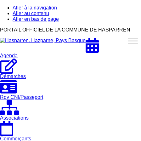
Aller à la navigation
Aller au contenu
Aller en bas de page
Hasparren,
PORTAIL OFFICIEL DE LA COMMUNE DE HASPARREN
Hazparne,
Pays
Basque
Agenda
Démarches
Rdv CNI/Passeport
Associations
Commerçants