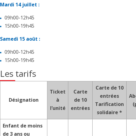
Mardi 14 juillet :
09h00-12h45
15h00-19h45
Samedi 15 août :
09h00-12h45
15h00-19h45
Les tarifs
Carte de 10
Ticket
Carte
entrées
Ab
Désignation
à
de 10
Tarification
(
l’unité
entrées
solidaire *
Enfant de moins
de 3 ans ou