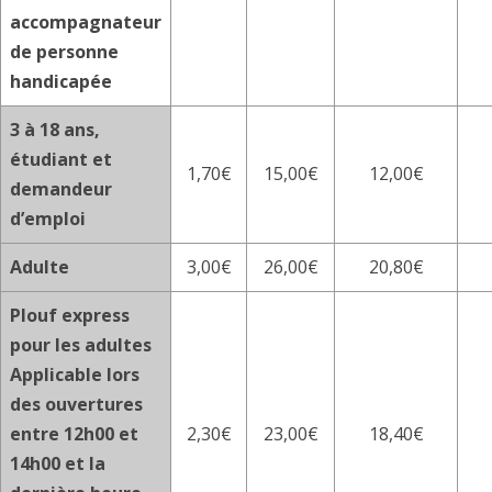
accompagnateur
de personne
handicapée
3 à 18 ans,
étudiant et
1,70€
15,00€
12,00€
demandeur
d’emploi
Adulte
3,00€
26,00€
20,80€
Plouf express
pour les adultes
A
pplicable lors
des ouvertures
entre 12h00 et
2,30€
23,00€
18,40€
14h00 et la