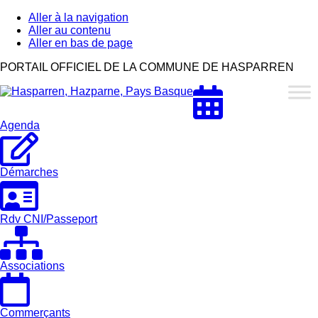
Aller à la navigation
Aller au contenu
Aller en bas de page
Hasparren,
PORTAIL OFFICIEL DE LA COMMUNE DE HASPARREN
Hazparne,
Pays
Basque
Agenda
Démarches
Rdv CNI/Passeport
Associations
Commerçants