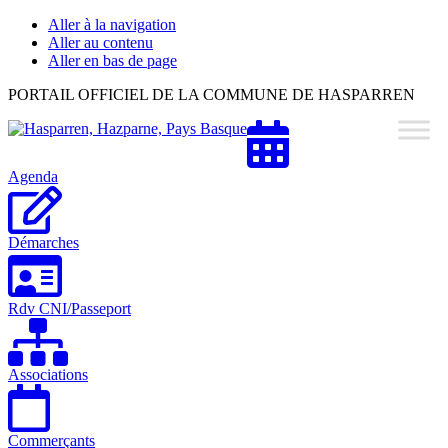
Aller à la navigation
Aller au contenu
Aller en bas de page
Hasparren,
PORTAIL OFFICIEL DE LA COMMUNE DE HASPARREN
Hazparne,
Pays
Basque
Agenda
Démarches
Rdv CNI/Passeport
Associations
Commerçants