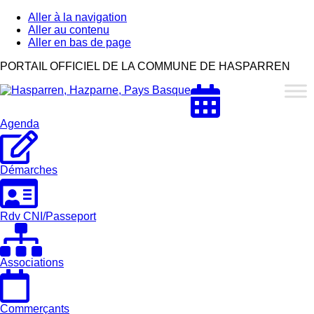
Aller à la navigation
Aller au contenu
Aller en bas de page
Hasparren,
PORTAIL OFFICIEL DE LA COMMUNE DE HASPARREN
Hazparne,
Pays
Basque
Agenda
Démarches
Rdv CNI/Passeport
Associations
Commerçants