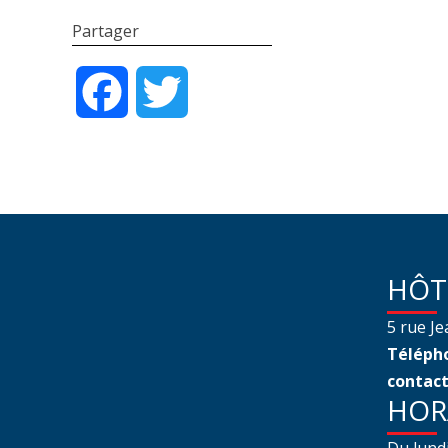
Partager
Facebook
Twitter
HÔT
5 rue J
Télépho
contact
HOR