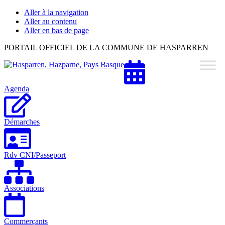
Aller à la navigation
Aller au contenu
Aller en bas de page
Hasparren,
PORTAIL OFFICIEL DE LA COMMUNE DE HASPARREN
Hazparne,
Pays
Basque
Agenda
Démarches
Rdv CNI/Passeport
Associations
Commerçants