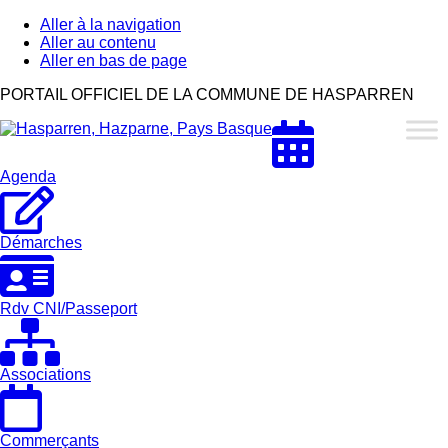
Aller à la navigation
Aller au contenu
Aller en bas de page
Hasparren,
PORTAIL OFFICIEL DE LA COMMUNE DE HASPARREN
Hazparne,
Pays
Basque
Agenda
Démarches
Rdv CNI/Passeport
Associations
Commerçants