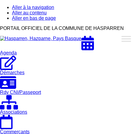
Aller à la navigation
Aller au contenu
Aller en bas de page
Hasparren,
PORTAIL OFFICIEL DE LA COMMUNE DE HASPARREN
Hazparne,
Pays
Basque
Agenda
Démarches
Rdv CNI/Passeport
Associations
Commerçants