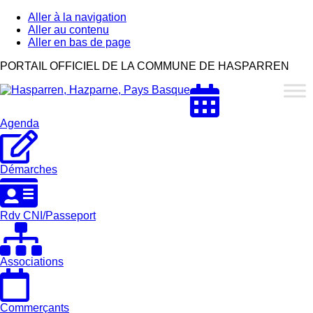
Aller à la navigation
Aller au contenu
Aller en bas de page
Hasparren,
PORTAIL OFFICIEL DE LA COMMUNE DE HASPARREN
Hazparne,
Pays
Basque
Agenda
Démarches
Rdv CNI/Passeport
Associations
Commerçants