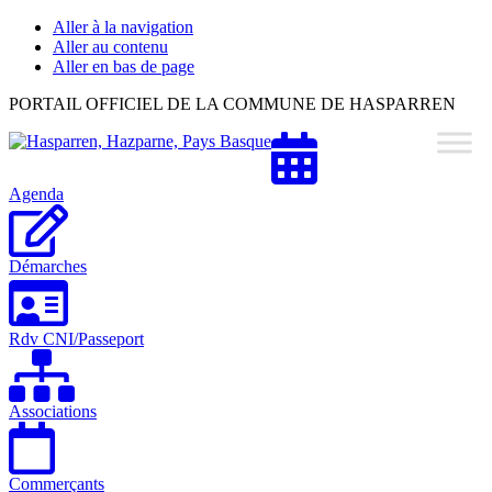
Aller à la navigation
Aller au contenu
Aller en bas de page
Hasparren,
PORTAIL OFFICIEL DE LA COMMUNE DE HASPARREN
Hazparne,
Pays
Basque
Agenda
Démarches
Rdv CNI/Passeport
Associations
Commerçants