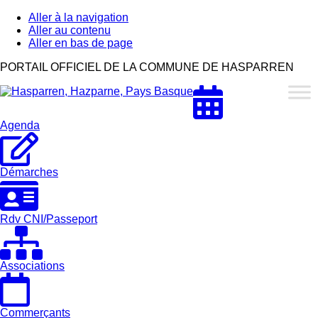
Aller à la navigation
Aller au contenu
Aller en bas de page
Hasparren,
PORTAIL OFFICIEL DE LA COMMUNE DE HASPARREN
Hazparne,
Pays
Basque
Agenda
Démarches
Rdv CNI/Passeport
Associations
Commerçants