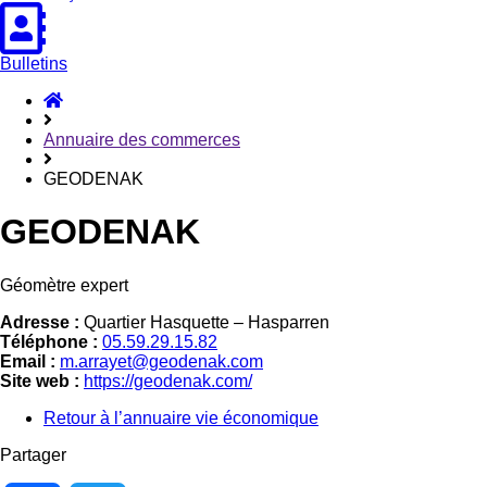
Bulletins
Accueil
Hasparren
Annuaire des commerces
GEODENAK
GEODENAK
Géomètre expert
Adresse :
Quartier Hasquette – Hasparren
Téléphone :
05.59.29.15.82
Email
:
m.arrayet@geodenak.com
Site web :
https://geodenak.com/
Retour à l’annuaire vie économique
Partager