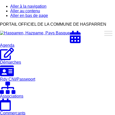
Aller à la navigation
Aller au contenu
Aller en bas de page
Hasparren,
PORTAIL OFFICIEL DE LA COMMUNE DE HASPARREN
Hazparne,
Pays
Basque
Agenda
Démarches
Rdv CNI/Passeport
Associations
Commerçants