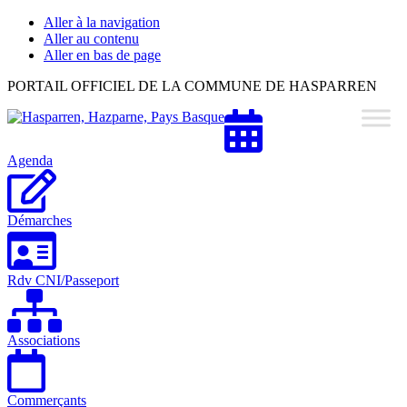
Aller à la navigation
Aller au contenu
Aller en bas de page
Hasparren,
PORTAIL OFFICIEL DE LA COMMUNE DE HASPARREN
Hazparne,
Pays
Basque
Agenda
Démarches
Rdv CNI/Passeport
Associations
Commerçants