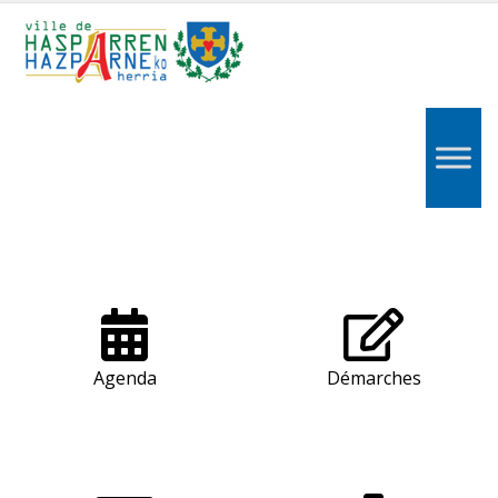
Hasparren,
Hazparne,
Pays
Basque
Agenda
Démarches