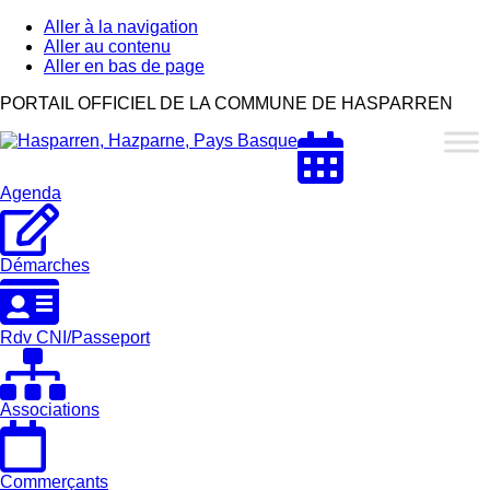
Aller à la navigation
Aller au contenu
Aller en bas de page
Hasparren,
PORTAIL OFFICIEL DE LA COMMUNE DE HASPARREN
Hazparne,
Pays
Basque
Agenda
Démarches
Rdv CNI/Passeport
Associations
Commerçants