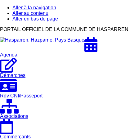
Aller à la navigation
Aller au contenu
Aller en bas de page
Hasparren,
PORTAIL OFFICIEL DE LA COMMUNE DE HASPARREN
Hazparne,
Pays
Basque
Agenda
Démarches
Rdv CNI/Passeport
Associations
Commerçants