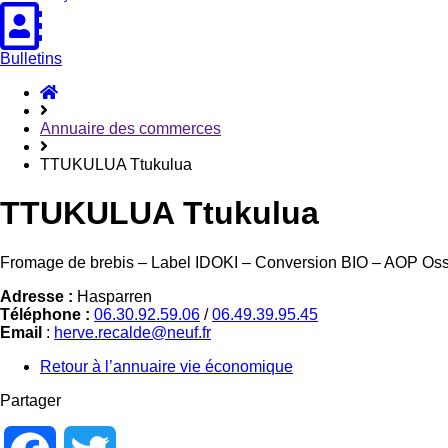
Bulletins
Accueil
Hasparren
Annuaire des commerces
TTUKULUA Ttukulua
TTUKULUA Ttukulua
Fromage de brebis – Label IDOKI – Conversion BIO – AOP Oss
Adresse :
Hasparren
Téléphone :
06.30.92.59.06
/
06.49.39.95.45
Email
:
herve.recalde@neuf.fr
Retour à l’annuaire vie économique
Partager