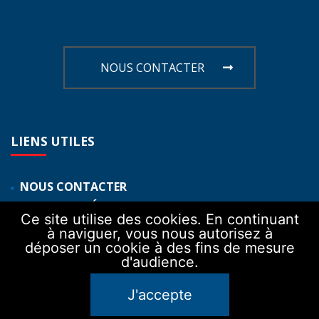
NOUS CONTACTER
LIENS
UTILES
NOUS CONTACTER
MENTIONS LÉGALES
Ce site utilise des cookies. En continuant
POLITIQUE DE CONFIDENTIALITE
à naviguer, vous nous autorisez à
DECLARATION DE CONFORMITE
déposer un cookie à des fins de mesure
d'audience.
PLAN DU SITE
ELIOZ
J'accepte