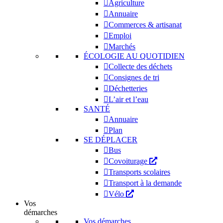
Agriculture
Annuaire
Commerces & artisanat
Emploi
Marchés
ÉCOLOGIE AU QUOTIDIEN
Collecte des déchets
Consignes de tri
Déchetteries
L’air et l’eau
SANTÉ
Annuaire
Plan
SE DÉPLACER
Bus
Covoiturage
Transports scolaires
Transport à la demande
Vélo
Vos
démarches
Vos démarches