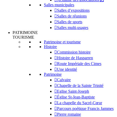
Salles municipales
Salles d’expositions
Salles de réunions
Salles de sports
Salles multi-usages
PATRIMOINE
TOURISME
Patrimoine et tourisme
Histoire
Commission histoire
Histoire de Hasparren
Route Impériale des Cimes
Une identité
Patrimoine
Calvaire
Chapelle de la Sainte Trinité
Eglise Saint-Joseph
Église St-Jean-Baptiste
La chapelle du Sacré-Cœur
Parcours poétique Francis Jammes
Pierre romaine