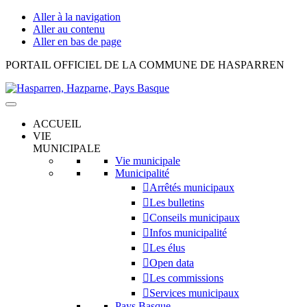
Aller à la navigation
Aller au contenu
Aller en bas de page
Hasparren,
PORTAIL OFFICIEL DE LA COMMUNE DE HASPARREN
Hazparne,
Pays
Basque
ACCUEIL
VIE
MUNICIPALE
Vie municipale
Municipalité
Arrêtés municipaux
Les bulletins
Conseils municipaux
Infos municipalité
Les élus
Open data
Les commissions
Services municipaux
Pays Basque