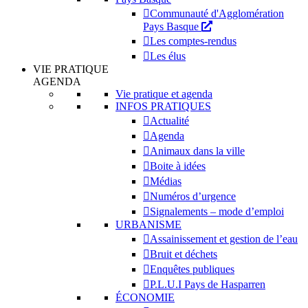
Communauté d'Agglomération
Pays Basque
Les comptes-rendus
Les élus
VIE PRATIQUE
AGENDA
Vie pratique et agenda
INFOS PRATIQUES
Actualité
Agenda
Animaux dans la ville
Boite à idées
Médias
Numéros d’urgence
Signalements – mode d’emploi
URBANISME
Assainissement et gestion de l’eau
Bruit et déchets
Enquêtes publiques
P.L.U.I Pays de Hasparren
ÉCONOMIE