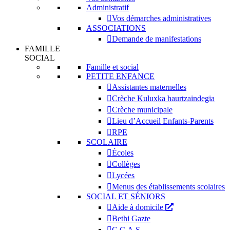
Administratif
Vos démarches administratives
ASSOCIATIONS
Demande de manifestations
FAMILLE
SOCIAL
Famille et social
PETITE ENFANCE
Assistantes maternelles
Crèche Kuluxka haurtzaindegia
Crèche municipale
Lieu d’Accueil Enfants-Parents
RPE
SCOLAIRE
Écoles
Collèges
Lycées
Menus des établissements scolaires
SOCIAL ET SÉNIORS
Aide à domicile
Bethi Gazte
C.C.A.S