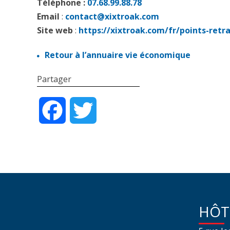
Téléphone :
07.68.99.88.78
Email
:
contact@xixtroak.com
Site web
:
https://xixtroak.com/fr/points-retra
Retour à l’annuaire vie économique
Partager
Facebook
Twitter
HÔT