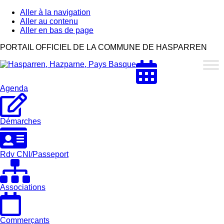
Aller à la navigation
Aller au contenu
Aller en bas de page
Hasparren,
PORTAIL OFFICIEL DE LA COMMUNE DE HASPARREN
Hazparne,
Pays
Basque
Agenda
Démarches
Rdv CNI/Passeport
Associations
Commerçants