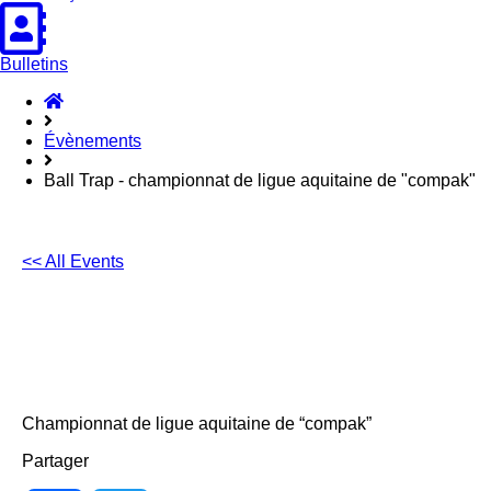
Bulletins
Accueil
Hasparren
Évènements
Ball Trap - championnat de ligue aquitaine de "compak"
<< All Events
Ball Trap – championnat de ligue
aquitaine de “compak”
20
juin
2026
-
21
juin
2026
Championnat de ligue aquitaine de “compak”
Partager