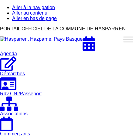
Aller à la navigation
Aller au contenu
Aller en bas de page
Hasparren,
PORTAIL OFFICIEL DE LA COMMUNE DE HASPARREN
Hazparne,
Pays
Basque
Agenda
Démarches
Rdv CNI/Passeport
Associations
Commerçants