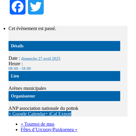
Facebook
Twitter
Cet évènement est passé.
Détails
Date :
dimanche 27 avril 2025
Heure :
08:00 - 18:00
Lieu
Arènes municipales
Organisateur
ANP association nationale du pottok
+ Google Calendar
+ iCal Export
«
Tournoi de mus
Fêtes d’Urcuray/Paxkoenea
»