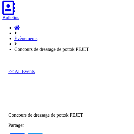
Bulletins
Accueil
Hasparren
Évènements
Concours de dressage de pottok PEJET
<< All Events
Concours de dressage de pottok
PEJET
27
avril
2025
Concours de dressage de pottok PEJET
Partager