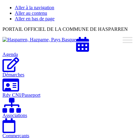
Aller à la navigation
Aller au contenu
Aller en bas de page
Hasparren,
PORTAIL OFFICIEL DE LA COMMUNE DE HASPARREN
Hazparne,
Pays
Basque
Agenda
Démarches
Rdv CNI/Passeport
Associations
Commerçants