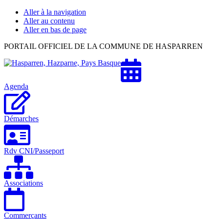
Aller à la navigation
Aller au contenu
Aller en bas de page
Hasparren,
PORTAIL OFFICIEL DE LA COMMUNE DE HASPARREN
Hazparne,
Pays
Basque
Agenda
Démarches
Rdv CNI/Passeport
Associations
Commerçants