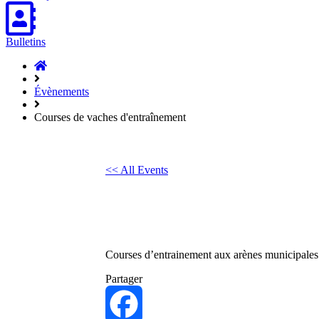
Bulletins
Accueil
Hasparren
Évènements
Courses de vaches d'entraînement
<< All Events
Courses de vaches d’entraîn
19
avril
2025
Courses d’entrainement aux arènes municipales
Partager