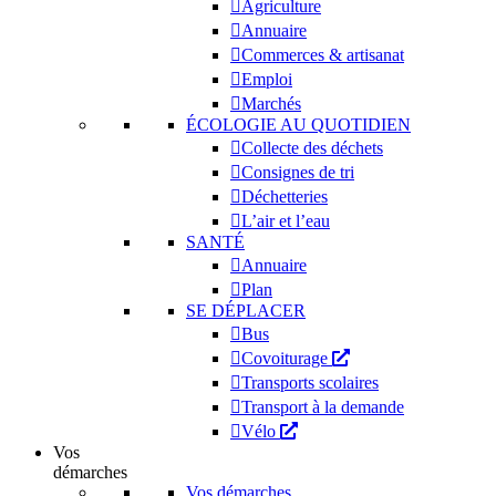
Agriculture
Annuaire
Commerces & artisanat
Emploi
Marchés
ÉCOLOGIE AU QUOTIDIEN
Collecte des déchets
Consignes de tri
Déchetteries
L’air et l’eau
SANTÉ
Annuaire
Plan
SE DÉPLACER
Bus
Covoiturage
Transports scolaires
Transport à la demande
Vélo
Vos
démarches
Vos démarches