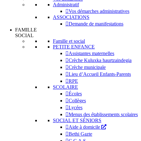
Administratif
Vos démarches administratives
ASSOCIATIONS
Demande de manifestations
FAMILLE
SOCIAL
Famille et social
PETITE ENFANCE
Assistantes maternelles
Crèche Kuluxka haurtzaindegia
Crèche municipale
Lieu d’Accueil Enfants-Parents
RPE
SCOLAIRE
Écoles
Collèges
Lycées
Menus des établissements scolaires
SOCIAL ET SÉNIORS
Aide à domicile
Bethi Gazte
C.C.A.S