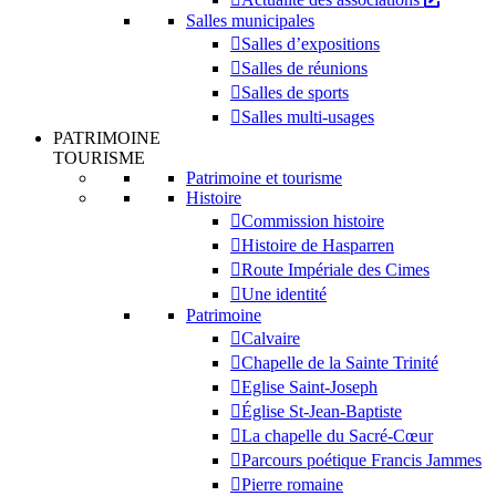
Salles municipales
Salles d’expositions
Salles de réunions
Salles de sports
Salles multi-usages
PATRIMOINE
TOURISME
Patrimoine et tourisme
Histoire
Commission histoire
Histoire de Hasparren
Route Impériale des Cimes
Une identité
Patrimoine
Calvaire
Chapelle de la Sainte Trinité
Eglise Saint-Joseph
Église St-Jean-Baptiste
La chapelle du Sacré-Cœur
Parcours poétique Francis Jammes
Pierre romaine