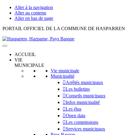
Aller à la navigation
Aller au contenu
Aller en bas de page
Hasparren,
PORTAIL OFFICIEL DE LA COMMUNE DE HASPARREN
Hazparne,
Pays
Basque
ACCUEIL
VIE
MUNICIPALE
Vie municipale
Municipalité
Arrêtés municipaux
Les bulletins
Conseils municipaux
Infos municipalité
Les élus
Open data
Les commissions
Services municipaux
Pays Basque