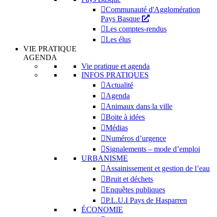
Communauté d'Agglomération
Pays Basque
Les comptes-rendus
Les élus
VIE PRATIQUE
AGENDA
Vie pratique et agenda
INFOS PRATIQUES
Actualité
Agenda
Animaux dans la ville
Boite à idées
Médias
Numéros d’urgence
Signalements – mode d’emploi
URBANISME
Assainissement et gestion de l’eau
Bruit et déchets
Enquêtes publiques
P.L.U.I Pays de Hasparren
ÉCONOMIE