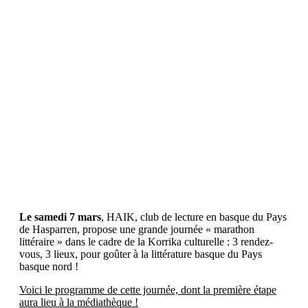
Marathon littéraire
07
mars
2026
Le samedi 7 mars
, HAIK, club de lecture en basque du Pays
de Hasparren, propose une grande journée « marathon
littéraire » dans le cadre de la Korrika culturelle : 3 rendez-
vous, 3 lieux, pour goûter à la littérature basque du Pays
basque nord !
Voici le programme de cette journée, dont la première étape
aura lieu à la médiathèque !