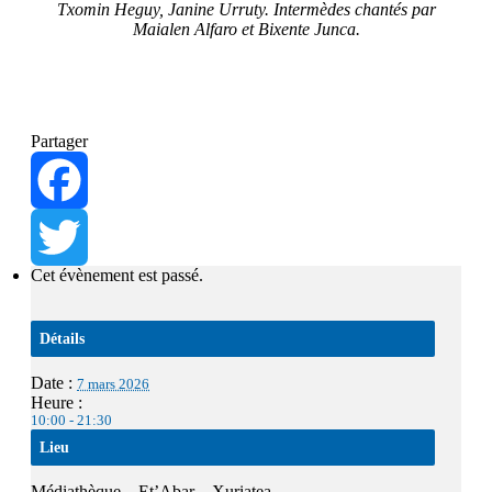
Txomin Heguy, Janine Urruty. Intermèdes chantés par
Maialen Alfaro et Bixente Junca.
Partager
Facebook
Cet évènement est passé.
Twitter
Détails
Date :
7 mars 2026
Heure :
10:00 - 21:30
Lieu
Médiathèque – Et’Abar – Xuriatea