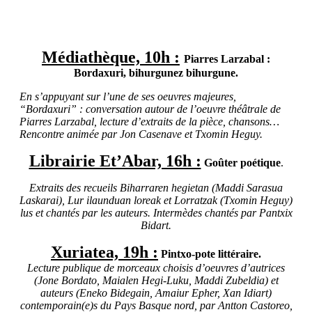
Médiathèque, 10h :
Piarres Larzabal :
Bordaxuri, bihurgunez bihurgune.
En s’appuyant sur l’une de ses oeuvres majeures,
“Bordaxuri” : conversation autour de l’oeuvre théâtrale de
Piarres Larzabal, lecture d’extraits de la pièce, chansons…
Rencontre animée par Jon Casenave et Txomin Heguy.
Librairie Et’Abar, 16h :
Goûter poétique
.
Extraits des recueils Biharraren hegietan (Maddi Sarasua
Laskarai), Lur ilaunduan loreak et Lorratzak (Txomin Heguy)
lus et chantés par les auteurs. Intermèdes chantés par Pantxix
Bidart.
Xuriatea, 19h :
Pintxo-pote littéraire.
Lecture publique de morceaux choisis d’oeuvres d’autrices
(Jone Bordato, Maialen Hegi-Luku, Maddi Zubeldia) et
auteurs (Eneko Bidegain, Amaiur Epher, Xan Idiart)
contemporain(e)s du Pays Basque nord, par Antton Castoreo,