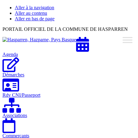
Aller à la navigation
Aller au contenu
Aller en bas de page
Hasparren,
PORTAIL OFFICIEL DE LA COMMUNE DE HASPARREN
Hazparne,
Pays
Basque
Agenda
Démarches
Rdv CNI/Passeport
Associations
Commerçants