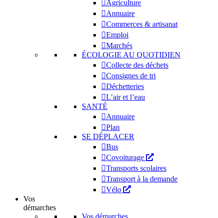
Agriculture
Annuaire
Commerces & artisanat
Emploi
Marchés
ÉCOLOGIE AU QUOTIDIEN
Collecte des déchets
Consignes de tri
Déchetteries
L’air et l’eau
SANTÉ
Annuaire
Plan
SE DÉPLACER
Bus
Covoiturage
Transports scolaires
Transport à la demande
Vélo
Vos
démarches
Vos démarches