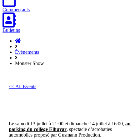
Commerçants
Bulletins
Accueil
Hasparren
Évènements
Monster Show
<< All Events
Monster Show
13
juillet
2024
-
14
juillet
2024
Le samedi 13 juillet à 21:00 et dimanche 14 juillet à 16:00,
au
parking du collège Elhuyar
, spectacle d’acrobaties
automobiles proposé par Gusmann Production.