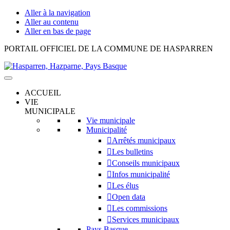
Aller à la navigation
Aller au contenu
Aller en bas de page
Hasparren,
PORTAIL OFFICIEL DE LA COMMUNE DE HASPARREN
Hazparne,
Pays
Basque
ACCUEIL
VIE
MUNICIPALE
Vie municipale
Municipalité
Arrêtés municipaux
Les bulletins
Conseils municipaux
Infos municipalité
Les élus
Open data
Les commissions
Services municipaux
Pays Basque