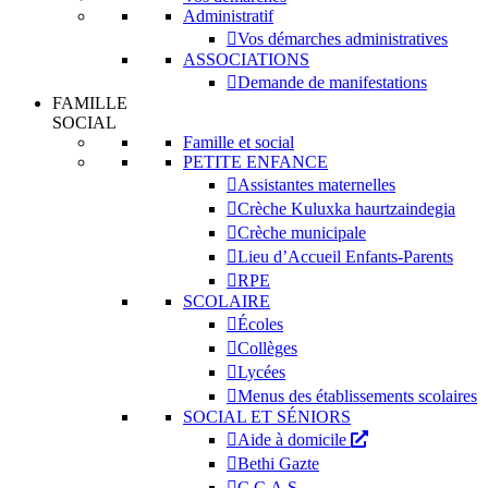
Administratif
Vos démarches administratives
ASSOCIATIONS
Demande de manifestations
FAMILLE
SOCIAL
Famille et social
PETITE ENFANCE
Assistantes maternelles
Crèche Kuluxka haurtzaindegia
Crèche municipale
Lieu d’Accueil Enfants-Parents
RPE
SCOLAIRE
Écoles
Collèges
Lycées
Menus des établissements scolaires
SOCIAL ET SÉNIORS
Aide à domicile
Bethi Gazte
C.C.A.S