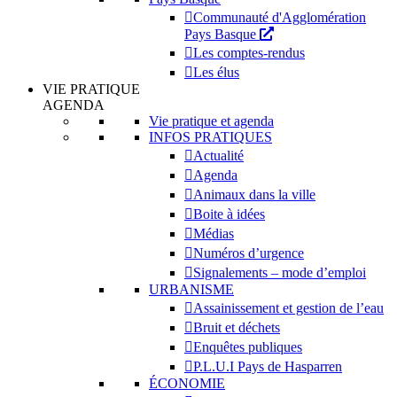
Communauté d'Agglomération
Pays Basque
Les comptes-rendus
Les élus
VIE PRATIQUE
AGENDA
Vie pratique et agenda
INFOS PRATIQUES
Actualité
Agenda
Animaux dans la ville
Boite à idées
Médias
Numéros d’urgence
Signalements – mode d’emploi
URBANISME
Assainissement et gestion de l’eau
Bruit et déchets
Enquêtes publiques
P.L.U.I Pays de Hasparren
ÉCONOMIE