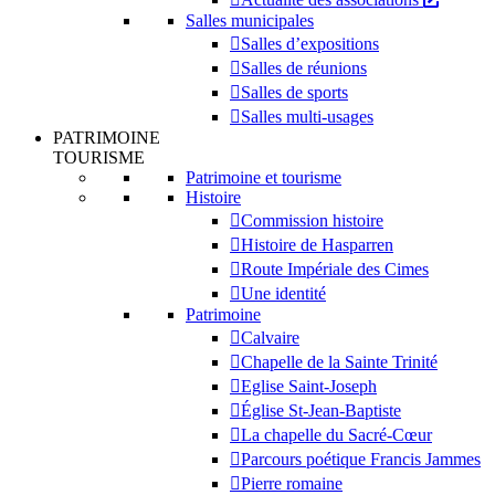
Salles municipales
Salles d’expositions
Salles de réunions
Salles de sports
Salles multi-usages
PATRIMOINE
TOURISME
Patrimoine et tourisme
Histoire
Commission histoire
Histoire de Hasparren
Route Impériale des Cimes
Une identité
Patrimoine
Calvaire
Chapelle de la Sainte Trinité
Eglise Saint-Joseph
Église St-Jean-Baptiste
La chapelle du Sacré-Cœur
Parcours poétique Francis Jammes
Pierre romaine