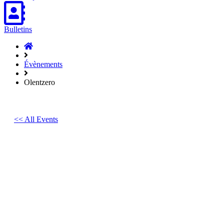
Bulletins
Accueil
Hasparren
Évènements
Olentzero
<< All Events