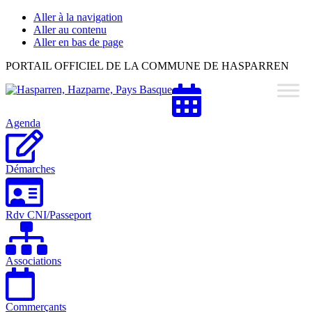
Aller à la navigation
Aller au contenu
Aller en bas de page
Hasparren,
PORTAIL OFFICIEL DE LA COMMUNE DE HASPARREN
Hazparne,
Pays
Basque
Agenda
Démarches
Rdv CNI/Passeport
Associations
Commerçants