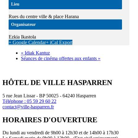
Lieu
Rues du centre ville & place Harana
Organisateur
Ezkia Ikastola
+ Google Calendar
+ iCal Export
«
Idiak Kantuz
Séances de cinéma offertes aux enfants
»
HÔTEL DE VILLE HASPARREN
5 rue Jean Lissar - BP 50025 - 64240 Hasparren
Téléphone : 05 59 29 60 22
contact@ville-hasparren.fr
HORAIRES D'OUVERTURE
Du lundi au vendredi de 9h00 à 12h30 et de 14h00 à 17h30