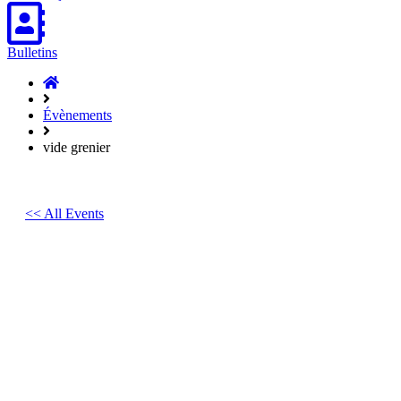
Bulletins
Accueil
Hasparren
Évènements
vide grenier
<< All Events