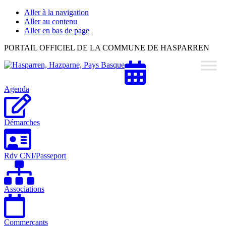
Aller à la navigation
Aller au contenu
Aller en bas de page
Hasparren,
PORTAIL OFFICIEL DE LA COMMUNE DE HASPARREN
Hazparne,
Pays
Basque
Agenda
Démarches
Rdv CNI/Passeport
Associations
Commerçants