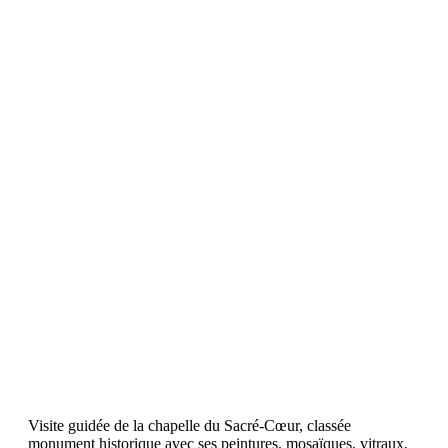
Visite guidée de la chapelle du Sacré-
Cœur
18
juin
2026
Visite guidée de la chapelle du Sacré-Cœur, classée
monument historique avec ses peintures, mosaïques, vitraux,