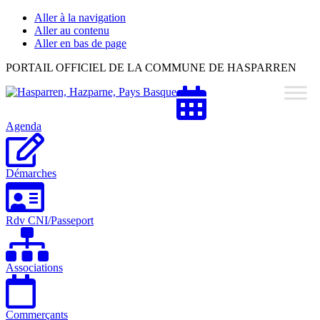
Aller à la navigation
Aller au contenu
Aller en bas de page
Hasparren,
PORTAIL OFFICIEL DE LA COMMUNE DE HASPARREN
Hazparne,
Pays
Basque
Agenda
Démarches
Rdv CNI/Passeport
Associations
Commerçants