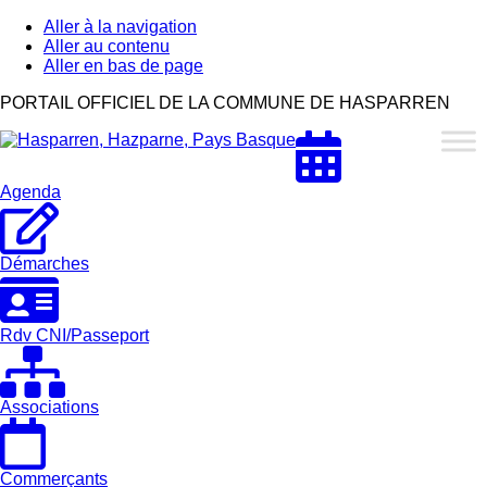
Aller à la navigation
Aller au contenu
Aller en bas de page
Hasparren,
PORTAIL OFFICIEL DE LA COMMUNE DE HASPARREN
Hazparne,
Pays
Basque
Agenda
Démarches
Rdv CNI/Passeport
Associations
Commerçants