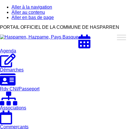
Aller à la navigation
Aller au contenu
Aller en bas de page
Hasparren,
PORTAIL OFFICIEL DE LA COMMUNE DE HASPARREN
Hazparne,
Pays
Basque
Agenda
Démarches
Rdv CNI/Passeport
Associations
Commerçants